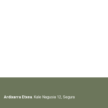
Ardixarra Etxea
. Kale Nagusia 12, Segura