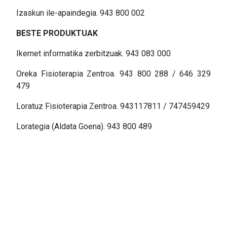
Izaskun ile-apaindegia. 943 800 002
BESTE PRODUKTUAK
Ikernet informatika zerbitzuak. 943 083 000
Oreka Fisioterapia Zentroa. 943 800 288 / 646 329
479
Loratuz Fisioterapia Zentroa. 943117811 / 747459429
Lorategia (Aldata Goena). 943 800 489