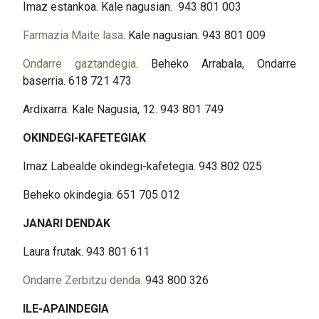
Imaz estankoa. Kale nagusian. 943 801 003
Farmazia Maite lasa
. Kale nagusian. 943 801 009
Ondarre gaztandegia
. Beheko Arrabala, Ondarre
baserria. 618 721 473
Ardixarra. Kale Nagusia, 12. 943 801 749
OKINDEGI-KAFETEGIAK
Imaz Labealde okindegi-kafetegia. 943 802 025
Beheko okindegia. 651 705 012
JANARI DENDAK
Laura frutak. 943 801 611
Ondarre Zerbitzu denda.
943 800 326
ILE-APAINDEGIA