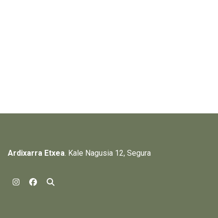
Ardixarra Etxea
. Kale Nagusia 12, Segura
Instagram
Facebook
Bilatu orrian