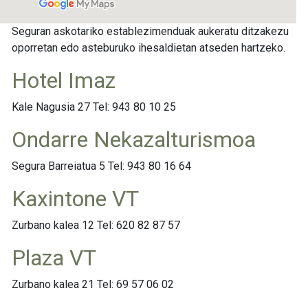
Seguran
askotariko
establezimenduak aukeratu ditzakezu
oporretan edo asteburuko ihesaldietan atseden hartzeko.
Hotel Imaz
Kale Nagusia 27 Tel: 943 80 10 25
Ondarre Nekazalturismoa
Segura Barreiatua 5 Tel: 943 80 16 64
Kaxintone VT
Zurbano kalea 12 Tel: 620 82 87 57
Plaza VT
Zurbano kalea 21 Tel: 69 57 06 02